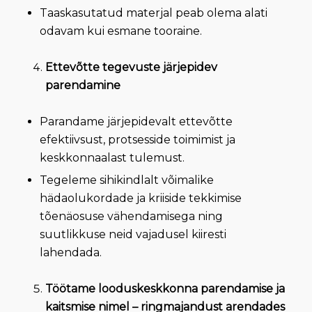
Taaskasutatud materjal peab olema alati
odavam kui esmane tooraine.
Ettevõtte tegevuste järjepidev
parendamine
Parandame järjepidevalt ettevõtte
efektiivsust, protsesside toimimist ja
keskkonnaalast tulemust.
Tegeleme sihikindlalt võimalike
hädaolukordade ja kriiside tekkimise
tõenäosuse vähendamisega ning
suutlikkuse neid vajadusel kiiresti
lahendada.
Töötame looduskeskkonna parendamise ja
kaitsmise nimel – ringmajandust arendades