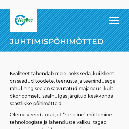
JUHTIMISPÕHIMÕTTED
Kvaliteet tähendab meie jaoks seda, kui klient
on saadud toodete, teenuste ja teenindusega
rahul ning see on saavutatud majanduslikult
ökonoomselt, sealhulgas järgitud keskkonda
säästlikke põhimõtteid.
Oleme veendunud, et “roheline” mõtlemine
tehnoloogiate ja lahenduste valikul tagab