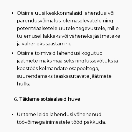
Otsime uusi keskkonnalasid lahendusi või
parendusvõimalusi olemasolevatele ning
potentsiaalsetele uutele tegevustele, mille
tulemusel lakkaks või väheneks jäätmeteke
ja väheneks saastamine.
Otsime toimivaid lahendusi kogutud
jäätmete maksimaalseks ringlussevõtuks ja
koostöös kolmandate osapooltega,
suurendamaks taaskasutavate jäätmete
hulka.
Täidame sotsiaalseid huve
Üritame leida lahendusi vähenenud
töövõimega inimestele tööd pakkuda.