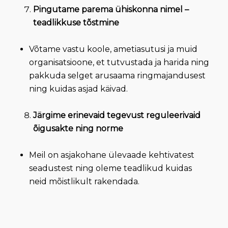
Pingutame parema ühiskonna nimel –
teadlikkuse tõstmine
Võtame vastu koole, ametiasutusi ja muid
organisatsioone, et tutvustada ja harida ning
pakkuda selget arusaama ringmajandusest
ning kuidas asjad käivad.
Järgime erinevaid tegevust reguleerivaid
õigusakte ning norme
Meil on asjakohane ülevaade kehtivatest
seadustest ning oleme teadlikud kuidas
neid mõistlikult rakendada.