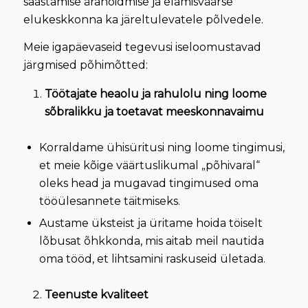
saastamise ärahoidmise ja elamisväärse
elukeskkonna ka järeltulevatele põlvedele.
Meie igapäevaseid tegevusi iseloomustavad
järgmised põhimõtted:
Töötajate heaolu ja rahulolu ning loome
sõbralikku ja toetavat meeskonnavaimu
Korraldame ühisüritusi ning loome tingimusi,
et meie kõige väärtuslikumal „põhivaral“
oleks head ja mugavad tingimused oma
tööülesannete täitmiseks.
Austame üksteist ja üritame hoida töiselt
lõbusat õhkkonda, mis aitab meil nautida
oma tööd, et lihtsamini raskuseid ületada.
Teenuste kvaliteet